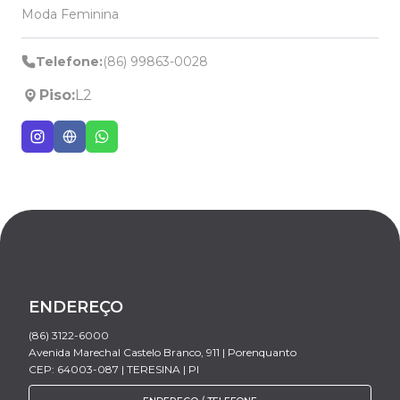
Moda Feminina
Telefone:
(86) 99863-0028
Piso:
L2
ENDEREÇO
(86) 3122-6000
Avenida Marechal Castelo Branco, 911 | Porenquanto
CEP: 64003-087 | TERESINA | PI