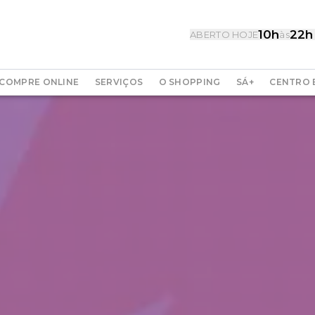
10h
22h
ABERTO HOJE
às
COMPRE ONLINE
SERVIÇOS
O SHOPPING
SÁ+
CENTRO 