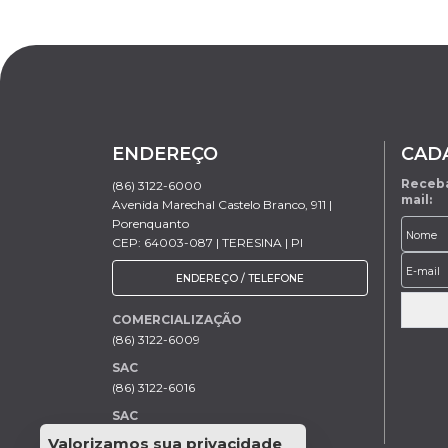
ENDEREÇO
CAD
Receba
(86) 3122-6000
mail:
Avenida Marechal Castelo Branco, 911 |
Porenquanto
CEP: 64003-087 | TERESINA | PI
ENDEREÇO / TELEFONE
COMERCIALIZAÇÃO
(86) 3122-6009
SAC
(86) 3122-6016
SAC
(86) 3122-6016
Valorizamos sua privacidade