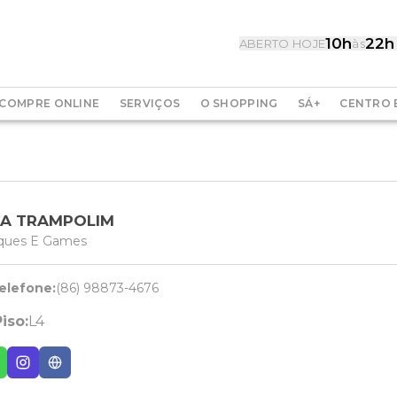
10h
22h
ABERTO HOJE
às
COMPRE ONLINE
SERVIÇOS
O SHOPPING
SÁ+
CENTRO 
LA TRAMPOLIM
ques E Games
elefone:
(86) 98873-4676
iso:
L4